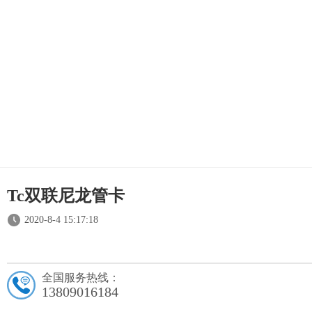
Tc双联尼龙管卡
2020-8-4 15:17:18
全国服务热线：
13809016184