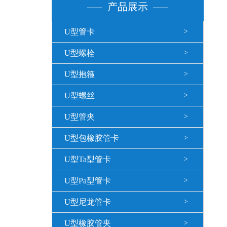
产品展示
U型管卡
>
U型螺栓
>
U型抱箍
>
U型螺丝
>
U型管夹
>
U型包橡胶管卡
>
U型Ta型管卡
>
U型Pa型管卡
>
U型尼龙管卡
>
U型橡胶管夹
>