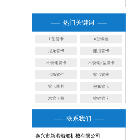
热门关键词
U型管卡
u型螺栓
尼龙管卡
船用管卡
不锈钢管卡
不锈钢u型管卡
卡箍管件
管卡管夹
管卡图片
包氟管卡
水管卡箍
镀锌管卡
联系我们
泰兴市新港船舶机械有限公司