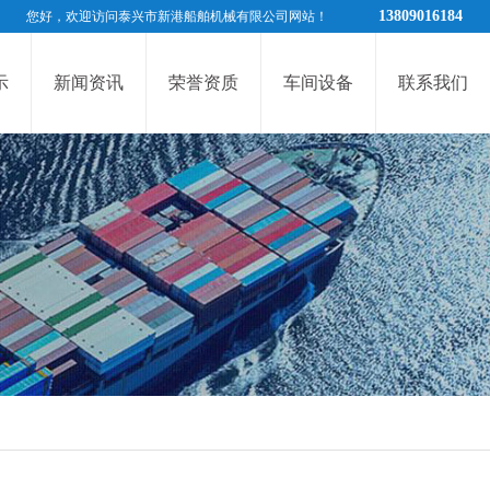
13809016184
您好，欢迎访问泰兴市新港船舶机械有限公司网站！
示
新闻资讯
荣誉资质
车间设备
联系我们