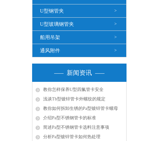
U型钢管夹
>
U型玻璃钢管夹
>
船用吊架
>
通风附件
>
新闻资讯
教你怎样保养U型四氟管卡安全
浅谈Tb型镀锌管卡外螺纹的规定
教你如何拆卸生锈的Pa型镀锌管卡螺母
介绍Pa型不锈钢管卡的标准
简述Pa型不锈钢管卡选料注意事项
分析Pa型镀锌管卡如何热处理