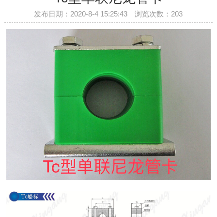
发布日期：2020-8-4 15:25:43 浏览次数：
203