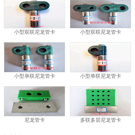
小型双联尼龙管卡
小型双联尼龙管卡
小型单联尼龙管卡
小型单联尼龙管卡
尼龙管卡
多联多层尼龙管卡