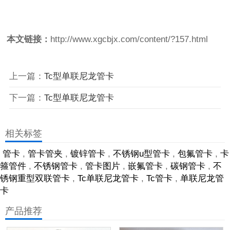
本文链接：
http://www.xgcbjx.com/content/?157.html
上一篇：
Tc型单联尼龙管卡
下一篇：
Tc型单联尼龙管卡
相关标签
管卡
,
管卡管夹
,
镀锌管卡
,
不锈钢u型管卡
,
包氟管卡
,
卡
箍管件
,
不锈钢管卡
,
管卡图片
,
嵌氟管卡
,
碳钢管卡
,
不
锈钢重型双联管卡
,
Tc单联尼龙管卡
,
Tc管卡
,
单联尼龙管
卡
产品推荐