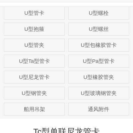
U型管卡
U型螺栓
U型抱箍
U型螺丝
U型管夹
U型包橡胶管卡
U型Ta型管卡
U型Pa型管卡
U型尼龙管卡
U型橡胶管夹
U型钢管夹
U型玻璃钢管夹
船用吊架
通风附件
Tc型单联尼龙管卡