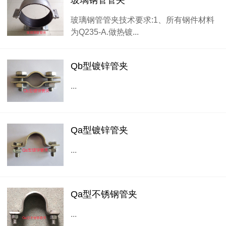
玻璃钢管管夹技术要求:1、所有钢件材料
为Q235-A.做热镀...
Qb型镀锌管夹
...
Qa型镀锌管夹
...
Qa型不锈钢管夹
...