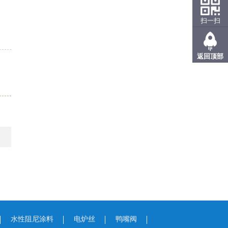
扫一扫
返回顶部
水性阻尼涂料
电炉丝
鸭嘴阀