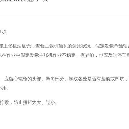
事项
应拆卸主张机油底壳，查验主张机轴瓦的运用状况，假定发觉单独轴
以往作业中假定发觉主张机作业不稳定，有异响，也应及时停车
查，应留心螺栓的头部、导向部分、螺纹各处是否有裂痕或凹坑，
不用。
范拧紧，防止扭矩太大、过小。