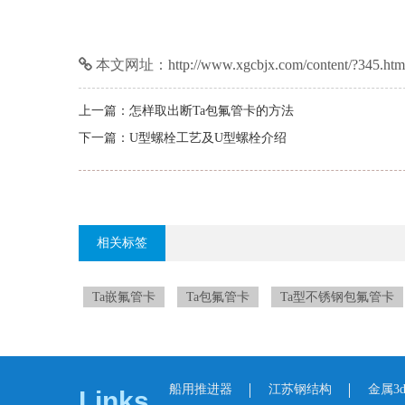
本文网址：
http://www.xgcbjx.com/content/?345.htm
上一篇：
怎样取出断Ta包氟管卡的方法
下一篇：
U型螺栓工艺及U型螺栓介绍
相关标签
Ta嵌氟管卡
,
Ta包氟管卡
,
Ta型不锈钢包氟管卡
船用推进器
江苏钢结构
金属3
Links